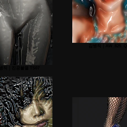
김병직｜AW_825_Q
병직｜진공불멸 TS07