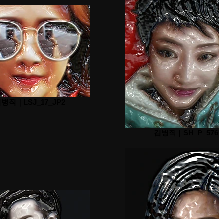
병직｜LSJ_17_JP2
김병직｜SH_P_576