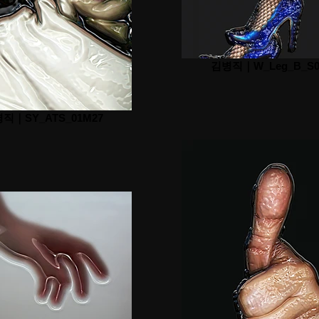
김병직｜W_Leg_B_S0
직｜SY_ATS_01M27