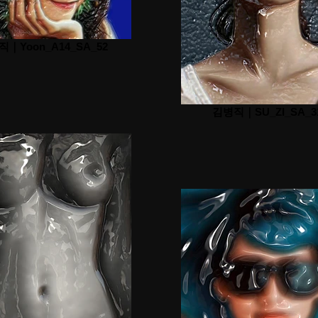
｜Yoon_A14_SA_52
김병직｜SU_ZI_SA_3