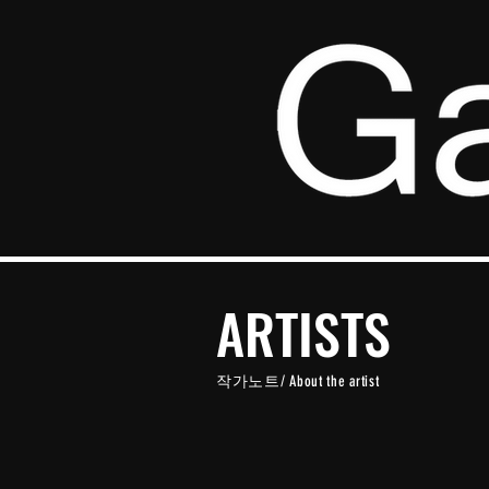
ARTISTS
작가노트/
About the artist