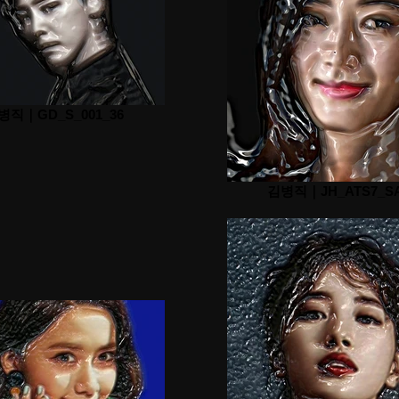
병직｜GD_S_001_36
김병직｜JH_ATS7_S