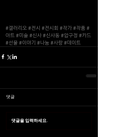
#갤러리오
#전시
#전시회
#작가
#작품
#
아트
#미술
#신사
#신사동
#압구정
#카드
#선물
#이야기
#나눔
#사랑
#데이트
댓글
댓글을 입력하세요.