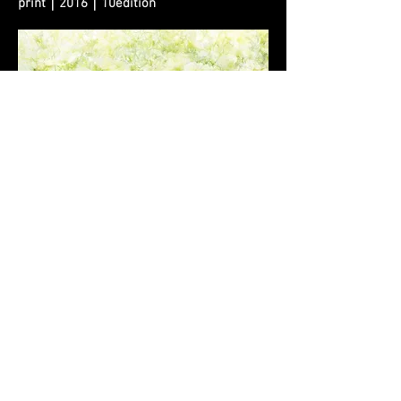
print｜2016｜10edition
마음에 비친 꽃1｜110x70｜digital print｜
2016｜10edition