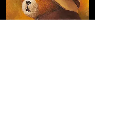
오윤주｜Calendula: Grace｜30cmx30m｜
Oil on Canvas｜2015