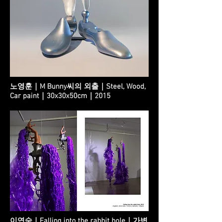
노영훈｜M Bunny씨의 외출｜Steel, Wood,
Car paint｜30x30x50cm｜2015
이연숙｜Falling into the rabbit hole｜가변