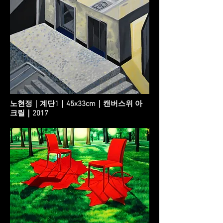
노현정｜계단1｜45x33cm｜캔버스위 아
크릴｜2017